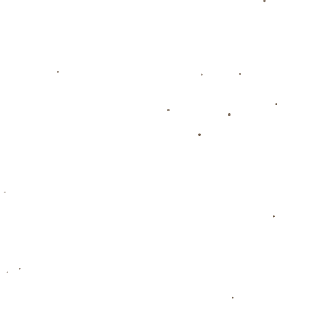
亿助力
2026-08-09
2026
郭晶晶坦言：控制体重比跳水训练更艰难，教
练一眼辨别二两差异
2026-08-09
2026
订阅我们的最新新闻
订阅