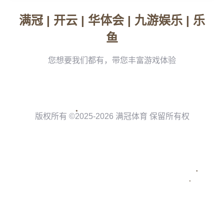
赵心童，1997年出生于中国陕西，从小便展现出对
斯诺克
的天
赋。早年间，他在国内赛事中崭露头角，但国际舞台上的表现却一
度平平。然而，他并没有因此气馁，而是通过刻苦训练和不断调整
心态逐步提升自己。2021年，他的努力终于开花结果。在英国锦
标赛的赛场上，赵心童展现出超凡的技术和心理素质，尤其是在决
赛中对阵名将布雷切尔时，他以10-5的比分锁定胜局，成为无数中
国球迷心中的骄傲。
这一胜利不仅仅是一个人的荣耀，更是整个亚洲斯诺克界的里程
碑。过去，虽然有丁俊晖等优秀选手为中国和亚洲赢得了诸多荣
誉，但在
斯诺克世锦赛级别赛事
中始终未能摘得桂冠。赵心童的突
破无疑为后来者树立了榜样。
技术与心态的双重突破
赵心童的成功离不开他在技术和心态上的双重提升。从技术层面
看，他的击球精准度和进攻节奏令人叹服。尤其是在长台进攻和防
守转换中，他展现出极高的掌控力。而在决赛的关键时刻，他更是
凭借一杆
破百
（单杆得分超过100分）彻底击溃对手心理防线，这