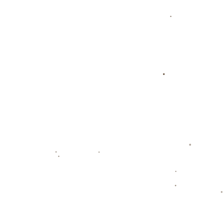
荡气回肠的3比3已经证明了他们的潜力，只要找准方向，就不会轻
易倒下。
分享至:
需求表单