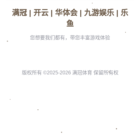
在国内联赛中，国际米兰本赛季的表现并不尽如人意。虽然球队在
阵容上拥有劳塔罗、卢卡库等顶级球员，但他们在面对强敌时常常
缺乏稳定性。尤其是对阵尤文图斯和AC米兰等传统豪门的比赛
中，国米的战术执行力和临场应变能力频频受到质疑。数据统计显
示，截至目前，他们在意甲积分榜上仅排名中游，与争冠目标相距
甚远。这种“无味”的表现让不少球迷感到失望，甚至开始怀疑主帅
小因扎吉的执教能力。