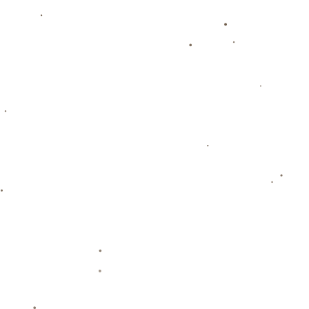
2026-08-08
2026
订阅我们的最新新闻
订阅